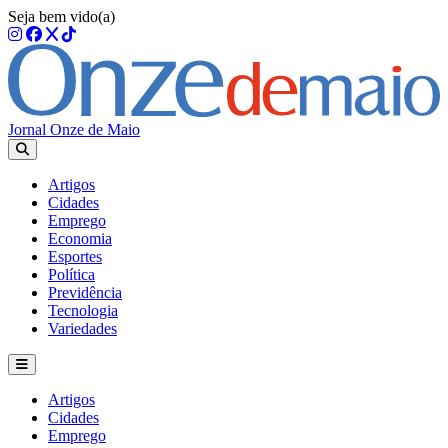
Seja bem vido(a)
Jornal Onze de Maio
Artigos
Cidades
Emprego
Economia
Esportes
Política
Previdência
Tecnologia
Variedades
Artigos
Cidades
Emprego