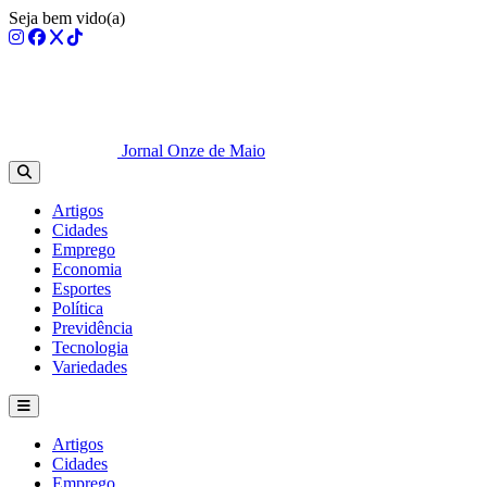
Seja bem vido(a)
Jornal Onze de Maio
Artigos
Cidades
Emprego
Economia
Esportes
Política
Previdência
Tecnologia
Variedades
Artigos
Cidades
Emprego