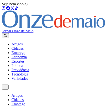
Seja bem vido(a)
Jornal Onze de Maio
Artigos
Cidades
Emprego
Economia
Esportes
Política
Previdência
Tecnologia
Variedades
Artigos
Cidades
Emprego