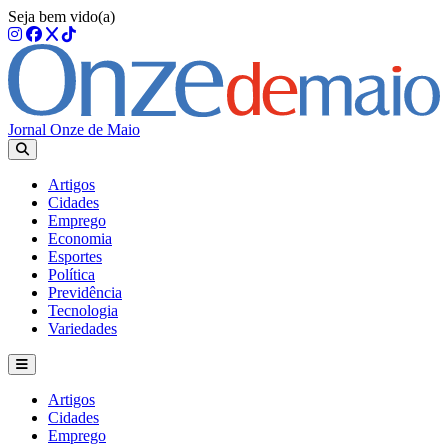
Seja bem vido(a)
Jornal Onze de Maio
Artigos
Cidades
Emprego
Economia
Esportes
Política
Previdência
Tecnologia
Variedades
Artigos
Cidades
Emprego