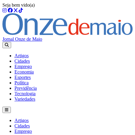
Seja bem vido(a)
Jornal Onze de Maio
Artigos
Cidades
Emprego
Economia
Esportes
Política
Previdência
Tecnologia
Variedades
Artigos
Cidades
Emprego