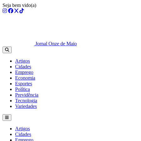
Seja bem vido(a)
Jornal Onze de Maio
Artigos
Cidades
Emprego
Economia
Esportes
Política
Previdência
Tecnologia
Variedades
Artigos
Cidades
Emprego