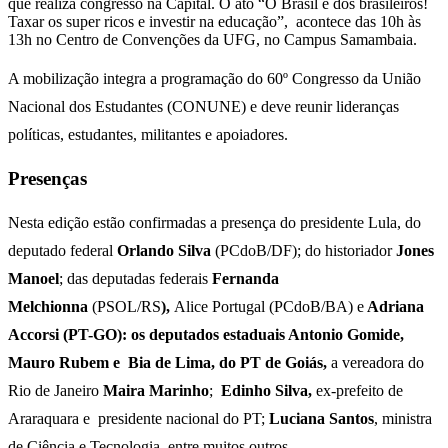
que realiza congresso na Capital. O ato “O Brasil é dos brasileiros!
Taxar os super ricos e investir na educação”, acontece das 10h às
13h no Centro de Convenções da UFG, no Campus Samambaia.
A mobilização integra a programação do 60º Congresso da União
Nacional dos Estudantes (CONUNE) e deve reunir lideranças
políticas, estudantes, militantes e apoiadores.
Presenças
Nesta edição estão confirmadas a presença do presidente Lula, do
deputado federal
Orlando Silva
(PCdoB/DF); do historiador
Jones
Manoel
; das deputadas federais
Fernanda
Melchionna
(PSOL/RS
),
Alice Portugal (PCdoB/BA) e
Adriana
Accorsi (PT-GO): os deputados estaduais Antonio Gomide,
Mauro Rubem e Bia de Lima, do PT de Goiás,
a vereadora do
Rio de Janeiro
Maira Marinho
;
Edinho Silva,
ex-prefeito de
Araraquara e presidente nacional do PT;
Luciana Santos
, ministra
de Ciência e Tecnologia, entre muitos outros.