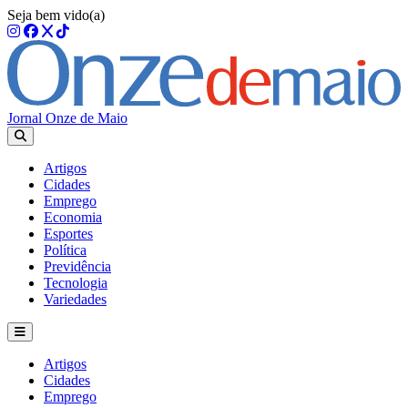
Seja bem vido(a)
Jornal Onze de Maio
Artigos
Cidades
Emprego
Economia
Esportes
Política
Previdência
Tecnologia
Variedades
Artigos
Cidades
Emprego