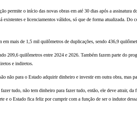
ão permite o início das novas obras em até 30 dias após a assinatura do
á existentes e licenciamentos válidos, só que de forma atualizada. Do co
m em mais de 1,5 mil quilômetros de duplicações, sendo 436,9 quilômet
, sendo 209,6 quilômetros entre 2024 e 2026. Também fazem parte do p
etos e indiretos.
o não para o Estado adquirir dinheiro e investir em outra obra, mas pa
zer tudo, não tem dinheiro para fazer tudo, então, ele deve atrair, da f
e e o Estado fica feliz por cumprir com a função de ser o indutor dessa 