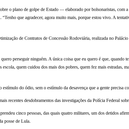
, sobre o plano de golpe de Estado — elaborado por bolsonaristas, com a
. “Tenho que agradecer, agora muito mais, porque estou vivo. A tentat
timização de Contratos de Concessão Rodoviária, realizada no Palácio
o quero perseguir ninguém. A única coisa que eu quero é que, quando 
escola, quem cuidou dos mais dos pobres, quem fez mais estradas, mai
o estímulo do ódio, sem o estímulo da desavença que a gente precisa con
s mais recentes desdobramentos das investigações da Polícia Federal sob
prendeu cinco pessoas, das quais quatro militares, um dos detidos afir
da posse de Lula.