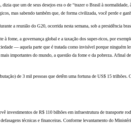
dizia que um de seus desejos era o de “trazer o Brasil à normalidade, 
lógicos, mas sabendo também que, de forma civilizada, você perde e gan
urante a reunião do G20, ocorrida nesta semana, sob a presidência brasi
 fome, a governança global e a taxação dos super-ricos, por exemplo, 
sociedade — aquela parte que é tratada como invisível porque ninguém 
nos mais importantes do mundo, a questão da fome e da pobreza. Afinal 
ibutação) de 3 mil pessoas que detêm uma fortuna de US$ 15 trilhões. C
 investimentos de R$ 110 bilhões em infraestrutura de transporte rodo
defasagens técnicas e financeiras. Conforme levantamento do Ministéri