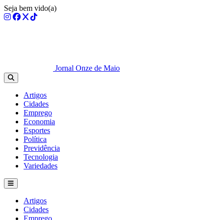
Seja bem vido(a)
Jornal Onze de Maio
Artigos
Cidades
Emprego
Economia
Esportes
Política
Previdência
Tecnologia
Variedades
Artigos
Cidades
Emprego