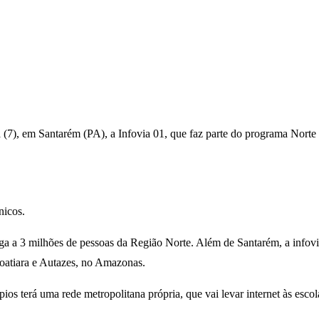
a (7), em Santarém (PA), a Infovia 01, que faz parte do programa Norte
nicos.
arga a 3 milhões de pessoas da Região Norte. Além de Santarém, a info
acoatiara e Autazes, no Amazonas.
s terá uma rede metropolitana própria, que vai levar internet às esco