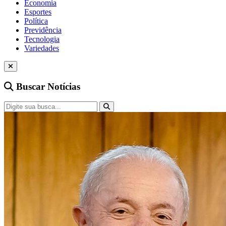
Economia
Esportes
Política
Previdência
Tecnologia
Variedades
Buscar Notícias