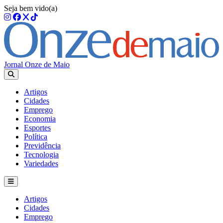
Seja bem vido(a)
Jornal Onze de Maio
Artigos
Cidades
Emprego
Economia
Esportes
Política
Previdência
Tecnologia
Variedades
Artigos
Cidades
Emprego