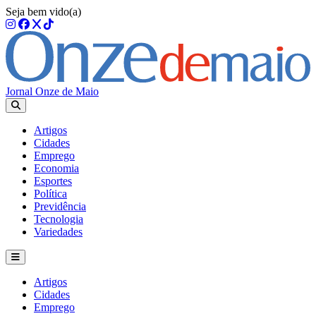
Seja bem vido(a)
Jornal Onze de Maio
Artigos
Cidades
Emprego
Economia
Esportes
Política
Previdência
Tecnologia
Variedades
Artigos
Cidades
Emprego