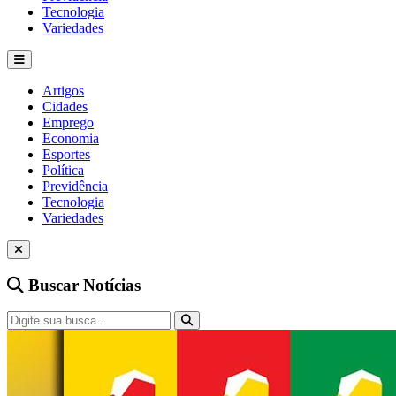
Tecnologia
Variedades
Artigos
Cidades
Emprego
Economia
Esportes
Política
Previdência
Tecnologia
Variedades
Buscar Notícias