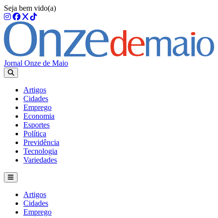
Seja bem vido(a)
Jornal Onze de Maio
Artigos
Cidades
Emprego
Economia
Esportes
Política
Previdência
Tecnologia
Variedades
Artigos
Cidades
Emprego