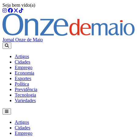
Seja bem vido(a)
Jornal Onze de Maio
Artigos
Cidades
Emprego
Economia
Esportes
Política
Previdência
Tecnologia
Variedades
Artigos
Cidades
Emprego