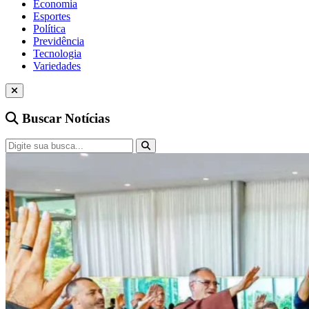
Economia
Esportes
Política
Previdência
Tecnologia
Variedades
Buscar Notícias