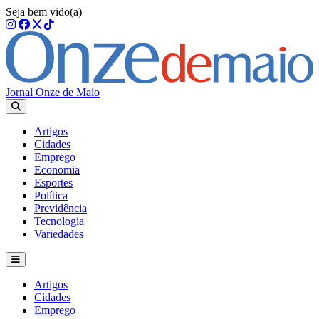
Seja bem vido(a)
Jornal Onze de Maio
Artigos
Cidades
Emprego
Economia
Esportes
Política
Previdência
Tecnologia
Variedades
Artigos
Cidades
Emprego