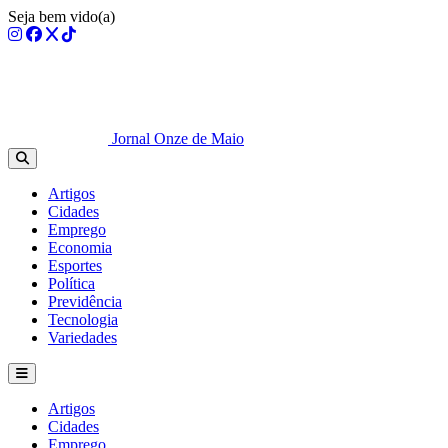
Seja bem vido(a)
Jornal Onze de Maio
Artigos
Cidades
Emprego
Economia
Esportes
Política
Previdência
Tecnologia
Variedades
Artigos
Cidades
Emprego