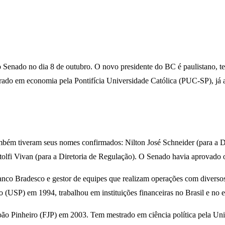
no Senado no dia 8 de outubro. O novo presidente do BC é paulistano, t
ado em economia pela Pontifícia Universidade Católica (PUC-SP), já at
também tiveram seus nomes confirmados: Nilton José Schneider (para a Di
olfi Vivan (para a Diretoria de Regulação). O Senado havia aprovado o
anco Bradesco e gestor de equipes que realizam operações com diversos
USP) em 1994, trabalhou em instituições financeiras no Brasil e no ex
João Pinheiro (FJP) em 2003. Tem mestrado em ciência política pela 