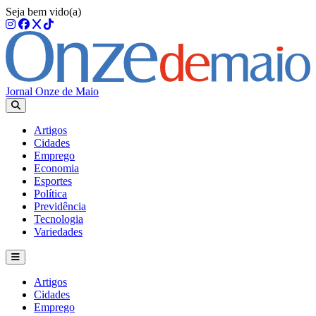
Seja bem vido(a)
Jornal Onze de Maio
Artigos
Cidades
Emprego
Economia
Esportes
Política
Previdência
Tecnologia
Variedades
Artigos
Cidades
Emprego