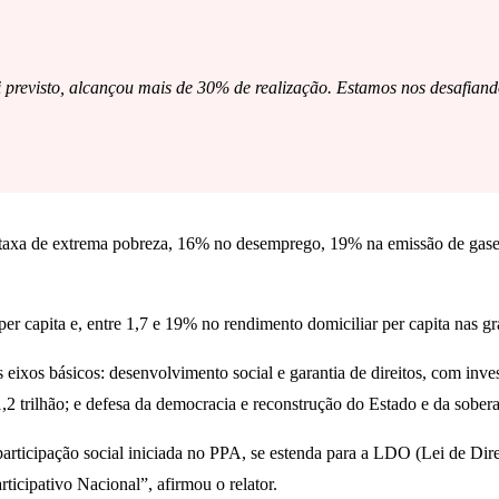
previsto, alcançou mais de 30% de realização. Estamos nos desafiando
taxa de extrema pobreza, 16% no desemprego, 19% na emissão de gases
 capita e, entre 1,7 e 19% no rendimento domiciliar per capita nas gr
ês eixos básicos: desenvolvimento social e garantia de direitos, com in
1,2 trilhão; e defesa da democracia e reconstrução do Estado e da sober
articipação social iniciada no PPA, se estenda para a LDO (Lei de Dir
icipativo Nacional”, afirmou o relator.