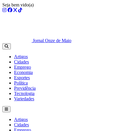
Seja bem vido(a)
Jornal Onze de Maio
Artigos
Cidades
Emprego
Economia
Esportes
Política
Previdência
Tecnologia
Variedades
Artigos
Cidades
Emprego