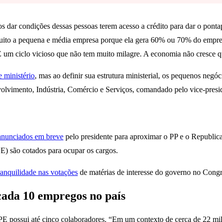
 dar condições dessas pessoas terem acesso a crédito para dar o pontap
r muito a pequena e média empresa porque ela gera 60% ou 70% do empr
É um ciclo vicioso que não tem muito milagre. A economia não cresce qu
e ministério
, mas ao definir sua estrutura ministerial, os pequenos ne
olvimento, Indústria, Comércio e Serviços, comandado pelo vice-pres
anunciados em breve
pelo presidente para aproximar o PP e o Republi
E) são cotados para ocupar os cargos.
anquilidade nas votações
de matérias de interesse do governo no Congr
cada 10 empregos no país
PE possui até cinco colaboradores. “Em um contexto de cerca de 22 m