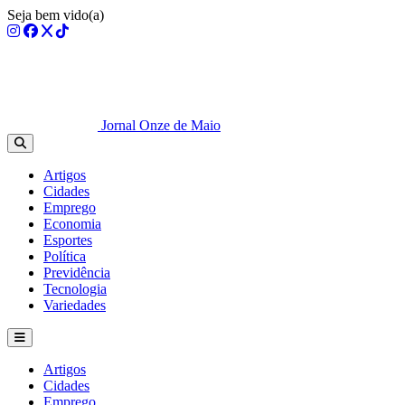
Seja bem vido(a)
Jornal Onze de Maio
Artigos
Cidades
Emprego
Economia
Esportes
Política
Previdência
Tecnologia
Variedades
Artigos
Cidades
Emprego