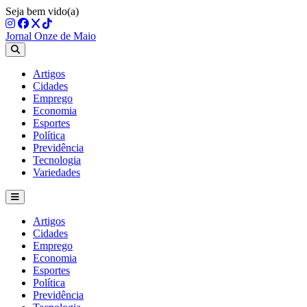
Seja bem vido(a)
Jornal Onze de Maio
Artigos
Cidades
Emprego
Economia
Esportes
Política
Previdência
Tecnologia
Variedades
Artigos
Cidades
Emprego
Economia
Esportes
Política
Previdência