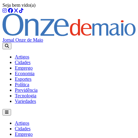
Seja bem vido(a)
Jornal Onze de Maio
Artigos
Cidades
Emprego
Economia
Esportes
Política
Previdência
Tecnologia
Variedades
Artigos
Cidades
Emprego