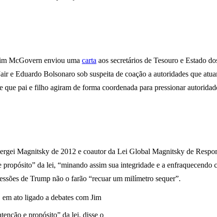
a Jim McGovern enviou uma
carta
aos secretários de Tesouro e Estado do
 Jair e Eduardo Bolsonaro sob suspeita de coação a autoridades que at
 que pai e filho agiram de forma coordenada para pressionar autoridad
Sergei Magnitsky de 2012 e coautor da Lei Global Magnitsky de Respo
propósito” da lei, “minando assim sua integridade e a enfraquecendo c
pressões de Trump não o farão “recuar um milímetro sequer”.
enção e propósito” da lei, disse o