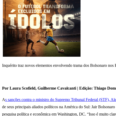
Inquérito traz novos elementos envolvendo trama dos Bolsonaro nos 
Por Laura Scofield, Guilherme Cavalcanti | Edição: Thiago Dom
A
s sanções contra o ministro do Supremo Tribunal Federal (STF), A
de seus principais aliados políticos na América do Sul: Jair Bolsona
pesquisa política e econômica em Washington, DC. “Isso é muito claro