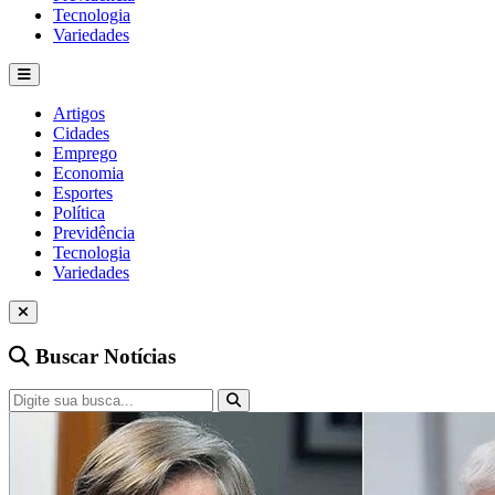
Tecnologia
Variedades
Artigos
Cidades
Emprego
Economia
Esportes
Política
Previdência
Tecnologia
Variedades
Buscar Notícias