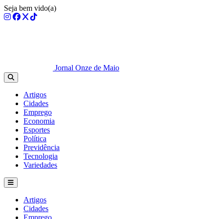
Seja bem vido(a)
Jornal Onze de Maio
Artigos
Cidades
Emprego
Economia
Esportes
Política
Previdência
Tecnologia
Variedades
Artigos
Cidades
Emprego