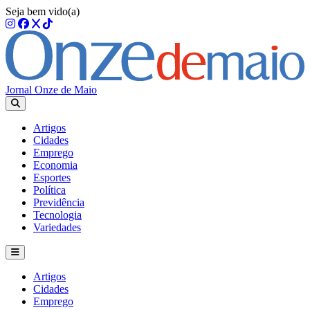
Seja bem vido(a)
Jornal Onze de Maio
Artigos
Cidades
Emprego
Economia
Esportes
Política
Previdência
Tecnologia
Variedades
Artigos
Cidades
Emprego