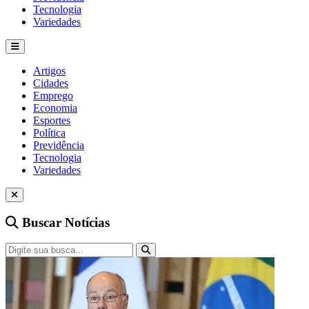
Tecnologia
Variedades
Artigos
Cidades
Emprego
Economia
Esportes
Política
Previdência
Tecnologia
Variedades
Buscar Notícias