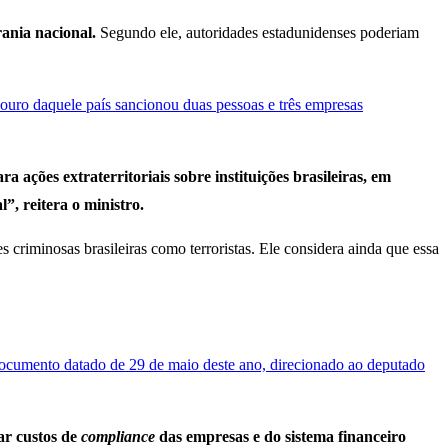
rania nacional.
Segundo ele, autoridades estadunidenses poderiam
uro daquele país sancionou duas pessoas e três empresas
ra ações extraterritoriais sobre instituições brasileiras, em
”, reitera o ministro.
criminosas brasileiras como terroristas. Ele considera ainda que essa
ocumento datado de 29 de maio deste ano, direcionado ao deputado
ar custos de
compliance
das empresas e do sistema financeiro