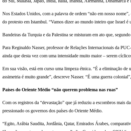
do Sul, Malásia, Japão, Índia, Itália, Irlanda, Alemanha, Dinamarca e 
Nos Estados Unidos, com a palavra de ordem “não em nosso nome”, ce
do protesto em Istambul. “Vamos dizer ao mundo inteiro que Israel é 
Bandeiras da Turquia e da Palestina se misturam em ato que, segundo 
Para Reginaldo Nasser, professor de Relações Internacionais da PUC-S
ainda que desta vez com uma intensidade muito maior – serem cíclic
Em sua visão, está em curso uma limpeza étnica. “É a eliminação de 
assimetria é muito grande”, descreve Nasser. “É uma guerra colonial”
Países do Oriente Médio “não querem problema nas ruas”
Com os registros da “devastação” que já reduziu a escombros mais da 
pressionado os governos dos países do Oriente Médio.
“Egito, Arábia Saudita, Jordânia, Qatar, Emirados Árabes, comparativ