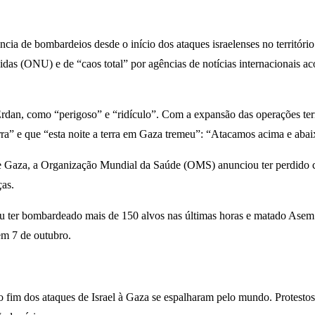
cia de bombardeios desde o início dos ataques israelenses no territóri
das (ONU) e de “caos total” por agências de notícias internacionais 
an, como “perigoso” e “ridículo”. Com a expansão das operações terres
ra” e que “esta noite a terra em Gaza tremeu”: “Atacamos acima e abai
de Gaza, a Organização Mundial da Saúde (OMS) anunciou ter perdido c
ças.
 ter bombardeado mais de 150 alvos nas últimas horas e matado Asem
em 7 de outubro.
 fim dos ataques de Israel à Gaza se espalharam pelo mundo. Protestos 