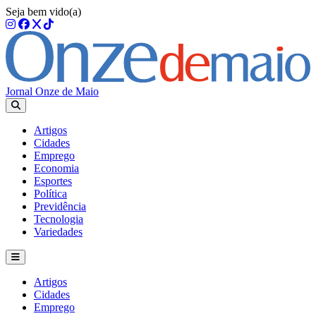
Seja bem vido(a)
Jornal Onze de Maio
Artigos
Cidades
Emprego
Economia
Esportes
Política
Previdência
Tecnologia
Variedades
Artigos
Cidades
Emprego