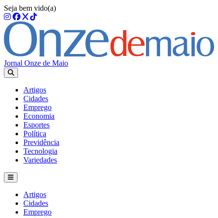
Seja bem vido(a)
Jornal Onze de Maio
Artigos
Cidades
Emprego
Economia
Esportes
Política
Previdência
Tecnologia
Variedades
Artigos
Cidades
Emprego