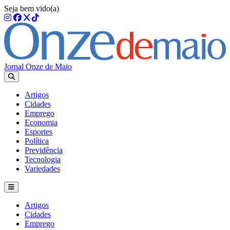
Seja bem vido(a)
Jornal Onze de Maio
Artigos
Cidades
Emprego
Economia
Esportes
Política
Previdência
Tecnologia
Variedades
Artigos
Cidades
Emprego