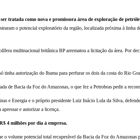
ser tratada como nova e promissora área de exploração de petróle
traram o potencial exploratório da região, localizada próxima à linha 
lífera multinacional britânica BP arrematou a licitação da área. Por de
 só tinha autorização do Ibama para perfurar os dois da costa do Rio Gr
ada de Bacia da Foz do Amazonas, o que fez a Petrobras pedir a recons
as e Energia e o próprio presidente Luiz Inácio Lula da Silva, defend
apressar e autorizar a licença.
 R$ 4 milhões por dia à empresa.
o volume potencial total recuperável da Bacia da Foz do Amazonas pode