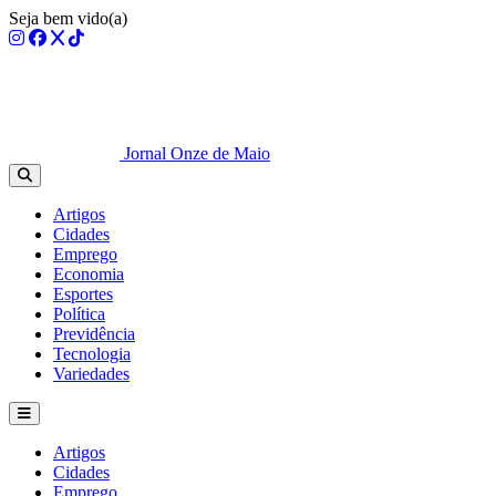
Seja bem vido(a)
Jornal Onze de Maio
Artigos
Cidades
Emprego
Economia
Esportes
Política
Previdência
Tecnologia
Variedades
Artigos
Cidades
Emprego