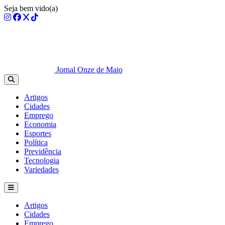
Seja bem vido(a)
Jornal Onze de Maio
Artigos
Cidades
Emprego
Economia
Esportes
Política
Previdência
Tecnologia
Variedades
Artigos
Cidades
Emprego