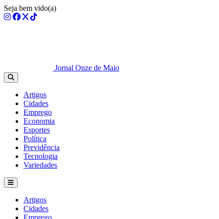
Seja bem vido(a)
Jornal Onze de Maio
Artigos
Cidades
Emprego
Economia
Esportes
Política
Previdência
Tecnologia
Variedades
Artigos
Cidades
Emprego