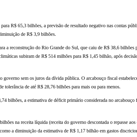
s para R$ 65,3 bilhões, a previsão de resultado negativo nas contas púb
diminuição de R$ 3,9 bilhões.
para a reconstrução do Rio Grande do Sul, que caiu de R$ 38,6 bilhões p
 climáticas subiram de R$ 514 milhões para R$ 1,45 bilhão, após decisã
s do governo sem os juros da dívida pública. O arcabouço fiscal estabele
e tolerância de até R$ 28,76 bilhões para mais ou para menos.
74 bilhões, a estimativa de déficit primário considerada no arcabouço
lhões na receita líquida (receita do governo descontada o repasse aos e
como a diminuição da estimativa de R$ 1,17 bilhão em gastos discricion