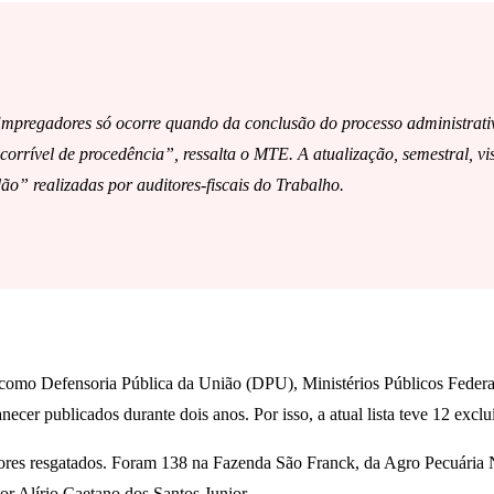
 Empregadores só ocorre quando da conclusão do processo administrativ
ecorrível de procedência”, ressalta o MTE. A atualização, semestral, v
ão” realizadas por auditores-fiscais do Trabalho.
 como Defensoria Pública da União (DPU), Ministérios Públicos Federa
r publicados durante dois anos. Por isso, a atual lista teve 12 exclu
adores resgatados. Foram 138 na Fazenda São Franck, da Agro Pecuária
tor Alírio Caetano dos Santos Junior.