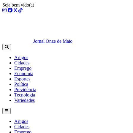
Seja bem vido(a)
Jornal Onze de Maio
Artigos
Cidades
Emprego
Economia
Esportes
Política
Previdência
Tecnologia
Variedades
Artigos
Cidades
Emprego