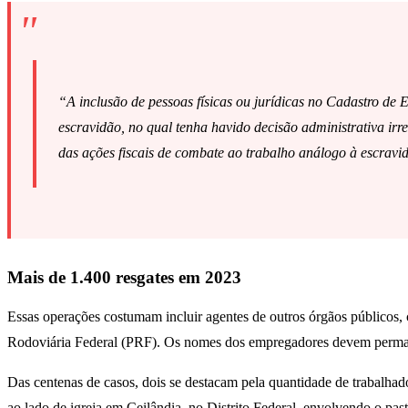
“A inclusão de pessoas físicas ou jurídicas no Cadastro de
escravidão, no qual tenha havido decisão administrativa irr
das ações fiscais de combate ao trabalho análogo à escravid
Mais de 1.400 resgates em 2023
Essas operações costumam incluir agentes de outros órgãos públicos,
Rodoviária Federal (PRF). Os nomes dos empregadores devem permanece
Das centenas de casos, dois se destacam pela quantidade de trabalh
ao lado de igreja em Ceilândia, no Distrito Federal, envolvendo o pas