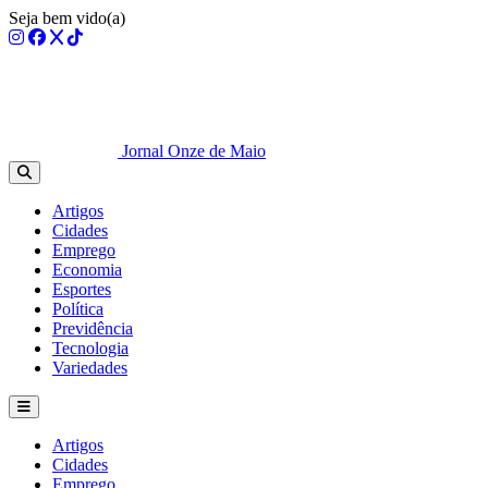
Seja bem vido(a)
Jornal Onze de Maio
Artigos
Cidades
Emprego
Economia
Esportes
Política
Previdência
Tecnologia
Variedades
Artigos
Cidades
Emprego