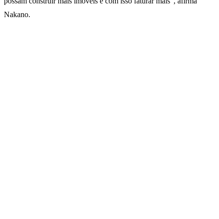
possam construir mais imóveis e com isso faturar mais”, afirma
Nakano.