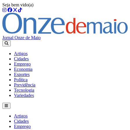
Seja bem vido(a)
Jornal Onze de Maio
Artigos
Cidades
Emprego
Economia
Esportes
Política
Previdência
Tecnologia
Variedades
Artigos
Cidades
Emprego