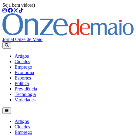
Seja bem vido(a)
Jornal Onze de Maio
Artigos
Cidades
Emprego
Economia
Esportes
Política
Previdência
Tecnologia
Variedades
Artigos
Cidades
Emprego