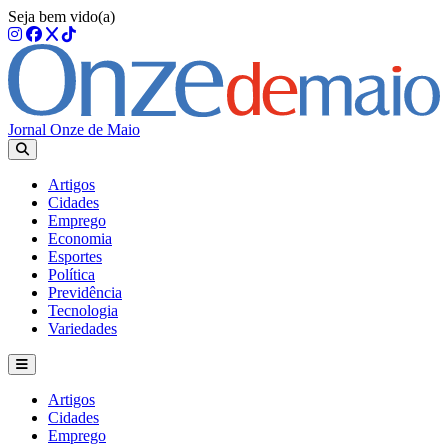
Seja bem vido(a)
Jornal Onze de Maio
Artigos
Cidades
Emprego
Economia
Esportes
Política
Previdência
Tecnologia
Variedades
Artigos
Cidades
Emprego