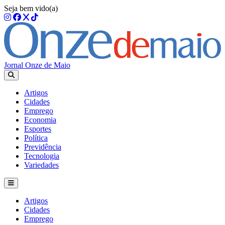
Seja bem vido(a)
Jornal Onze de Maio
Artigos
Cidades
Emprego
Economia
Esportes
Política
Previdência
Tecnologia
Variedades
Artigos
Cidades
Emprego