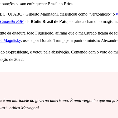
e sanções visam enfraquecer Brasil no Brics
 ABC (UFABC), Gilberto Maringoni, classificou como “vergonhoso” o
v
Conexão BdF
, da
Rádio Brasil de Fato
, ele ainda chamou o magistr
ente da ditadura João Figueiredo, afirmar que o magistrado ficaria de 
ei Magnitsky
, usada por Donald Trump para punir o ministro Alexandre
do ex-presidente, e votou pela absolvição. Contando com o voto do min
leição de 2022.
Fux é um marionete do governo americano. É uma vergonha que um juiz,
ra”, critica Maringoni.