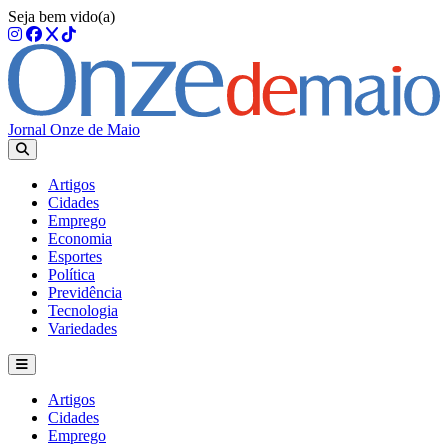
Seja bem vido(a)
Jornal Onze de Maio
Artigos
Cidades
Emprego
Economia
Esportes
Política
Previdência
Tecnologia
Variedades
Artigos
Cidades
Emprego