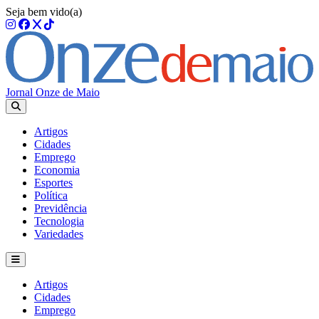
Seja bem vido(a)
Jornal Onze de Maio
Artigos
Cidades
Emprego
Economia
Esportes
Política
Previdência
Tecnologia
Variedades
Artigos
Cidades
Emprego