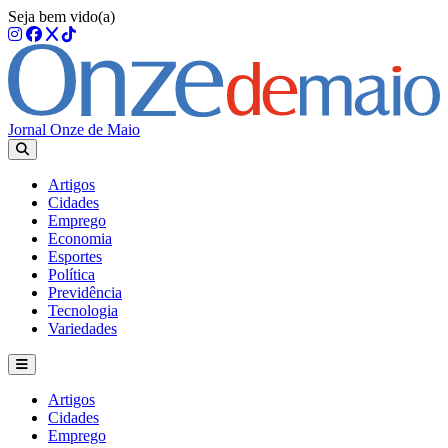
Seja bem vido(a)
Jornal Onze de Maio
Artigos
Cidades
Emprego
Economia
Esportes
Política
Previdência
Tecnologia
Variedades
Artigos
Cidades
Emprego