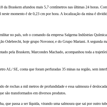
 18 da Braskem afundou mais 5,7 centímetros nas últimas 24 horas. Co
al neste momento é de 0,23 cm por hora. A localização da mina é divi
militar no país, sob o comando da empresa Salgema Indústrias Quími
ção Odebrecht, hoje grupo Novonor, e do Grupo Mariani. A segunda maio
entado pela Braskem, Marcondes Machado, acompanhou toda a trajetória
etro AL/ SE, conta que foram perfuradas 35 minas na região, sem interf
do de rochas a mil metros de profundidade e essa salmoura é deslocada 
 que são transformados em diversos produtos.
cha, que passa a ser líquida, virando uma salmoura que sai por outro t