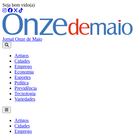
Seja bem vido(a)
Jornal Onze de Maio
Artigos
Cidades
Emprego
Economia
Esportes
Política
Previdência
Tecnologia
Variedades
Artigos
Cidades
Emprego