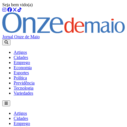
Seja bem vido(a)
Jornal Onze de Maio
Artigos
Cidades
Emprego
Economia
Esportes
Política
Previdência
Tecnologia
Variedades
Artigos
Cidades
Emprego