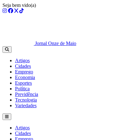
Seja bem vido(a)
Jornal Onze de Maio
Artigos
Cidades
Emprego
Economia
Esportes
Política
Previdência
Tecnologia
Variedades
Artigos
Cidades
Emprego