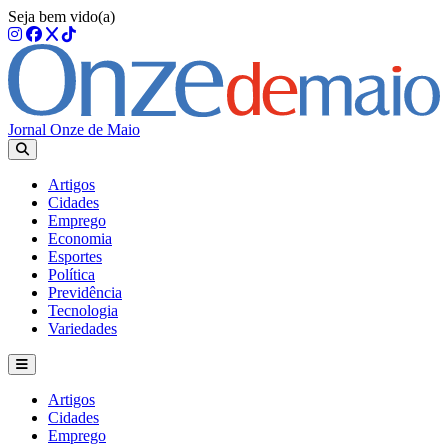
Seja bem vido(a)
Jornal Onze de Maio
Artigos
Cidades
Emprego
Economia
Esportes
Política
Previdência
Tecnologia
Variedades
Artigos
Cidades
Emprego