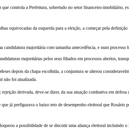
 que controla a Prefeitura, sobretudo no setor financeiro-imobiliário,
lhas equivocadas da esquerda para a eleição, a começar pela definição
ma candidatura majoritária com tamanha antecedência, e num processo bu
ndidaturas majoritárias pelos seus filiados em processos abertos, trans
. Meses depois da chapa escolhida, a conjuntura se alterou considerav
al não foi atualizada.
; rejeição derivada, deve-se dizer, da sua atuação combativa em defesa 
 e que já prefigurava o baixo teto de desempenho eleitoral que Rosário
eou a possibilidade de se discutir uma aliança eleitoral incluindo o