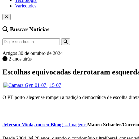
Tecnologia
Variedades
Buscar Notícias
Artigos
30 de outubro de 2024
2 anos atrás
Escolhas equivocadas derrotaram esquerd
O PT porto-alegrense rompeu a tradição democrática de escolha direta 
Jeferson Miola, no seu Bloog –
Imagem:
Mauro Schaefer/Cor
Desde 2004, há 20 anos, quando o condomínio ultraliberal, conservador