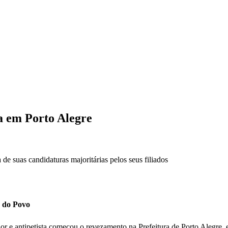
a em Porto Alegre
de suas candidaturas majoritárias pelos seus filiados
reio do Povo
 e antipetista começou o revezamento na Prefeitura de Porto Alegre, est