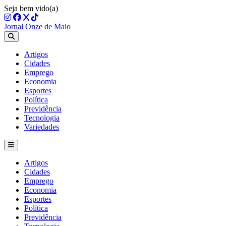
Seja bem vido(a)
Jornal Onze de Maio
Artigos
Cidades
Emprego
Economia
Esportes
Política
Previdência
Tecnologia
Variedades
Artigos
Cidades
Emprego
Economia
Esportes
Política
Previdência