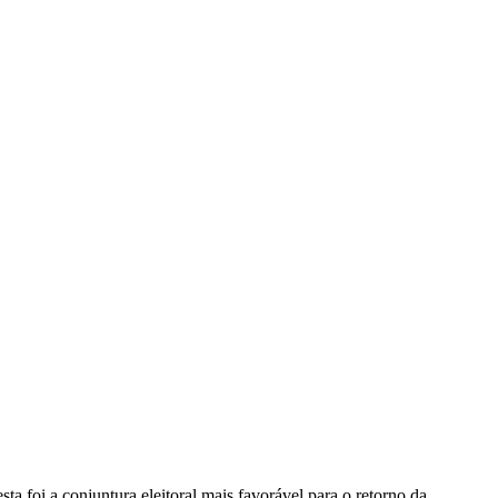
a foi a conjuntura eleitoral mais favorável para o retorno da