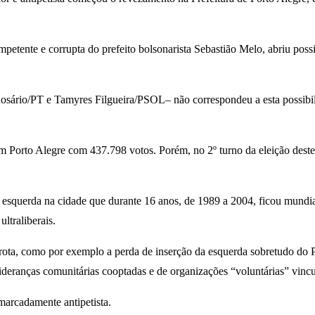
mpetente e corrupta do prefeito bolsonarista Sebastião Melo, abriu poss
osário/PT e Tamyres Filgueira/PSOL– não correspondeu a esta possibili
m Porto Alegre com 437.798 votos. Porém, no 2º turno da eleição deste
da esquerda na cidade que durante 16 anos, de 1989 a 2004, ficou mund
ltraliberais.
ota, como por exemplo a perda de inserção da esquerda sobretudo do PT
ideranças comunitárias cooptadas e de organizações “voluntárias” vincul
marcadamente antipetista.